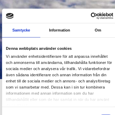
Samtycke
Information
Om
Denna webbplats använder cookies
Vi använder enhetsidentifierare för att anpassa innehållet
och annonserna till användarna, tillhandahålla funktioner för
sociala medier och analysera vår trafik. Vi vidarebefordrar
även sådana identifierare och annan information från din
enhet till de sociala medier och annons- och analysföretag
MEET IN TROLLHÄTTAN / ANKI CARLSSON
som vi samarbetar med. Dessa kan i sin tur kombinera
SFKF HÖSTMÖTE
informationen med annan information som du har
tillhandahållit eller som de har samlat in när du har använt
2025
deras tjänster.
Samtyckesval