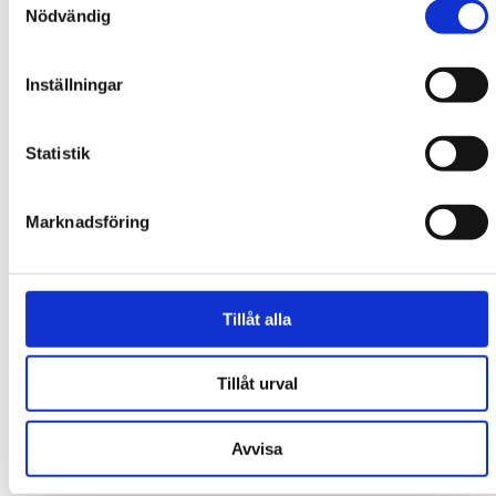
Nödvändig
TROLLHÄTTAN
VÄRD FÖR
Inställningar
NATIONELL
Statistik
KONGRESS
Marknadsföring
INOM KLINISK
FYSIOLOGI
Tillåt alla
Den 9–10 oktober 2025 stod Trollhättan
Tillåt urval
värd för SFKF:s Höstmöte – ett årligt möte
som samlar professionella inom klinisk
Avvisa
fysiologi från hela Sverige.