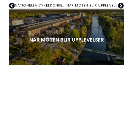
NATIONELLA CYKELKONFERENSEN 2025
NÄR MÖTEN BLIR UPPLEVELSER
NÄR MÖTEN BLIR UPPLEVELSER
I mitten av november stod Trollhättan värd för
slutkonferensen i det gränsöverskridande Interreg-
projektet Upplevelsenäring – ...