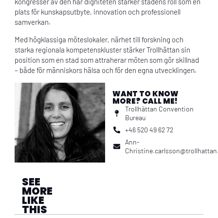
kongresser av den här digniteten stärker stadens roll som en
plats för kunskapsutbyte, innovation och professionell
samverkan.
Med högklassiga möteslokaler, närhet till forskning och
starka regionala kompetenskluster stärker Trollhättan sin
position som en stad som attraherar möten som gör skillnad
– både för människors hälsa och för den egna utvecklingen.
WANT TO KNOW
MORE? CALL ME!
Trollhättan Convention
Bureau
+46 520 49 62 72
Ann-
Christine.carlsson@trollhattan
SEE
MORE
LIKE
THIS