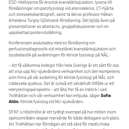
ESC-riktlinjerna för kronisk kranskärlssjukdom, lyssna till
föreläsningar om patofysiologi vid ateroskleros, CT-hjärta,
och stressekokardiografi, samt ta del av professor Håkan
Arhedens Torgny Sjöstrand-föreläsning. Det bjöds även på
presentationer av abstracts, gruppdiskussioner och en
uppskattad posterutställning.
Konferensen avslutades med en föreläsning om
perfusionsdiagnostik vid misstänkt kranskärlssjukdom och
studiebesök på avdelningen för klinisk fysiologi på NÄL.
– Att få välkomna kollegor från hela Sverige är ett sätt för oss
att visa upp NU-sjukvårdens verksamhet och den kompetens
som finns på vår avdelning för klinisk fysiologi på NÄL och
Uddevalla sjukhus. Det är också ett värdefullt tillfälle ur ett
rekryteringsperspektiv – att låta fler få en inblick i vad
Trollhättan och vår verksamhet kan erbjuda, säger
Sofie
Ahlin
, Klinisk fysiolog vid NU-sjukvården.
SFKF:s Höstmöte är ett tydligt exempel på hur möten inom
spetsområden skapar mervärde för både deltagare och plats.
Att Trollhättan har förmågan att stå värd för medicinska