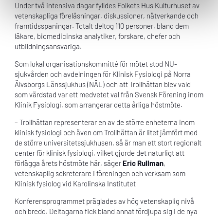
Under två intensiva dagar fylldes Folkets Hus Kulturhuset av
vetenskapliga föreläsningar, diskussioner, nätverkande och
framtidsspaningar. Totalt deltog 110 personer, bland dem
läkare, biomedicinska analytiker, forskare, chefer och
utbildningsansvariga.
Som lokal organisationskommitté för mötet stod NU-
sjukvården och avdelningen för Klinisk Fysiologi på Norra
Älvsborgs Länssjukhus (NÄL) och att Trollhättan blev vald
som värdstad var ett medvetet val från Svensk Förening inom
Klinik Fysiologi, som arrangerar detta årliga höstmöte.
– Trollhättan representerar en av de större enheterna inom
klinisk fysiologi och även om Trollhättan är litet jämfört med
de större universitetssjukhusen, så är man ett stort regionalt
center för klinisk fysiologi, vilket gjorde det naturligt att
förlägga årets höstmöte här, säger
Eric Rullman
,
vetenskaplig sekreterare i föreningen och verksam som
Klinisk fysiolog vid Karolinska Institutet
Konferensprogrammet präglades av hög vetenskaplig nivå
och bredd. Deltagarna fick bland annat fördjupa sig i de nya