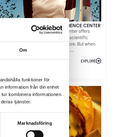
SCAPE ROOM – INNOVATUM SCIENCE CENTER
ring the day, Innovatum Science Center offers
200 m² of fascinating technical and scientific
periments for curious minds to explore. But when
Om
ght falls, the lights go down, and the ...
EXPLORE
andahålla funktioner för
n information från din enhet
 tur kombinera informationen
deras tjänster.
Marknadsföring